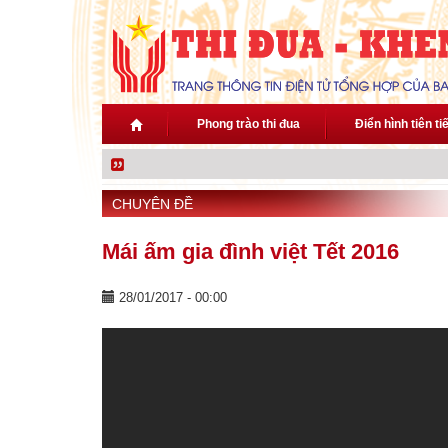
Nhảy đến nội dung
Phong trào thi đua
Điển hình tiên ti
CHUYÊN ĐỀ
Mái ấm gia đình việt Tết 2016
28/01/2017 - 00:00