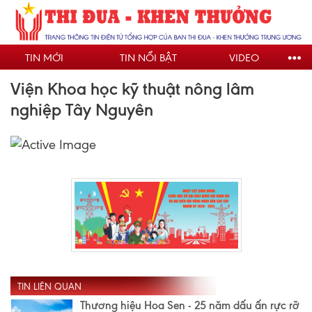
Nhảy
đến
nội
TIN MỚI
TIN NỔI BẬT
VIDEO
dung
Viện Khoa học kỹ thuật nông lâm
nghiệp Tây Nguyên
TIN LIÊN QUAN
Thương hiệu Hoa Sen - 25 năm dấu ấn rực rỡ