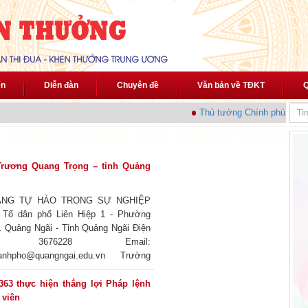
ến
Diễn đàn
Chuyên đề
Văn bản về TĐKT
Q
Thủ tướng Chính phủ phát độ
Trương Quang Trọng – tỉnh Quảng
ÁNG TỰ HÀO TRONG SỰ NGHIỆP
Tổ dân phố Liên Hiệp 1 - Phường
. Quảng Ngãi - Tỉnh Quảng Ngãi Điện
. 3676228 Email:
thanhpho@quangngai.edu.vn Trường
ang Trọng được thành lập năm 2001
ường Tiểu học thị trấn Sơn Tịnh. Trải
63 thực hiện thắng lợi Pháp lệnh
phát triển, vượt lên những khó khăn,
 viên