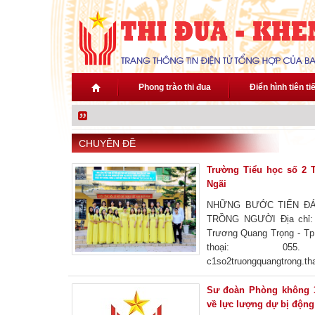
Nhảy đến nội dung
Phong trào thi đua
Điển hình tiên ti
CHUYÊN ĐỀ
Trường Tiểu học số 2 
Ngãi
NHỮNG BƯỚC TIẾN Đ
TRỒNG NGƯỜI Địa chỉ: 
Trương Quang Trọng - Tp
thoại: 055
c1so2truongquangtrong.
Tiểu học số 2 Trương Qu
trên cơ sở chia tách từ Tr
Sư đoàn Phòng không 3
qua 16 năm hoạt động và 
về lực lượng dự bị động