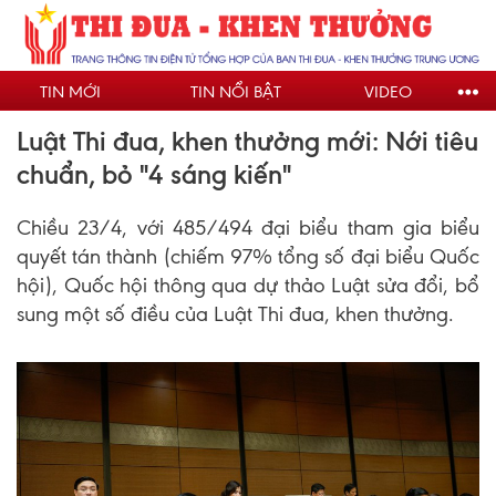
Nhảy
đến
nội
TIN MỚI
TIN NỔI BẬT
VIDEO
dung
Luật Thi đua, khen thưởng mới: Nới tiêu
chuẩn, bỏ "4 sáng kiến"
Chiều 23/4, với 485/494 đại biểu tham gia biểu
quyết tán thành (chiếm 97% tổng số đại biểu Quốc
hội), Quốc hội thông qua dự thảo Luật sửa đổi, bổ
sung một số điều của Luật Thi đua, khen thưởng.