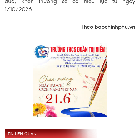
đua, khen thưởng sẽ có hiệu lực từ ngày
1/10/2026.
Theo baochinhphu.vn
TIN LIÊN QUAN