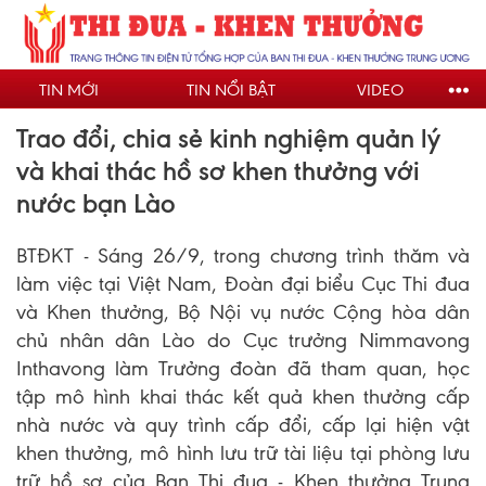
Nhảy
đến
nội
TIN MỚI
TIN NỔI BẬT
VIDEO
dung
Trao đổi, chia sẻ kinh nghiệm quản lý
và khai thác hồ sơ khen thưởng với
nước bạn Lào
BTĐKT - Sáng 26/9, trong chương trình thăm và
làm việc tại Việt Nam, Đoàn đại biểu Cục Thi đua
và Khen thưởng, Bộ Nội vụ nước Cộng hòa dân
chủ nhân dân Lào do Cục trưởng Nimmavong
Inthavong làm Trưởng đoàn đã tham quan, học
tập mô hình khai thác kết quả khen thưởng cấp
nhà nước và quy trình cấp đổi, cấp lại hiện vật
khen thưởng, mô hình lưu trữ tài liệu tại phòng lưu
trữ hồ sơ của Ban Thi đua - Khen thưởng Trung