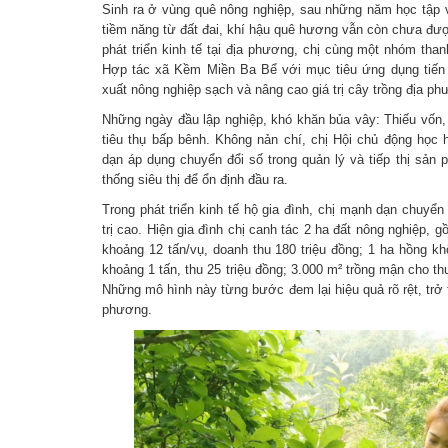
Sinh ra ở vùng quê nông nghiệp, sau những năm học tập và
tiềm năng từ đất đai, khí hậu quê hương vẫn còn chưa đượ
phát triển kinh tế tại địa phương, chị cùng một nhóm tha
Hợp tác xã Kềm Miền Ba Bể với mục tiêu ứng dụng tiến b
xuất nông nghiệp sạch và nâng cao giá trị cây trồng địa ph
Những ngày đầu lập nghiệp, khó khăn bủa vây: Thiếu vốn, 
tiêu thụ bấp bênh. Không nản chí, chị Hội chủ động học 
dạn áp dụng chuyển đổi số trong quản lý và tiếp thị sản 
thống siêu thị để ổn định đầu ra.
Trong phát triển kinh tế hộ gia đình, chị mạnh dạn chuyể
trị cao. Hiện gia đình chị canh tác 2 ha đất nông nghiệp, 
khoảng 12 tấn/vụ, doanh thu 180 triệu đồng; 1 ha hồng k
khoảng 1 tấn, thu 25 triệu đồng; 3.000 m² trồng mận cho t
Những mô hình này từng bước đem lại hiệu quả rõ rệt, trở
phương.