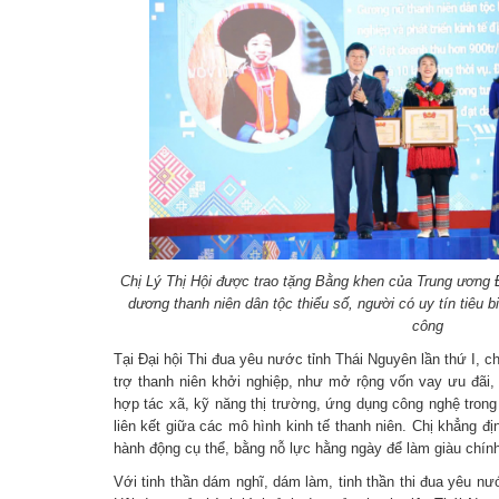
Chị Lý Thị Hội được trao tặng Bằng khen của Trung ương
dương thanh niên dân tộc thiểu số, người có uy tín tiêu 
công
Tại Đại hội Thi đua yêu nước tỉnh Thái Nguyên lần thứ I, c
trợ thanh niên khởi nghiệp, như mở rộng vốn vay ưu đãi,
hợp tác xã, kỹ năng thị trường, ứng dụng công nghệ trong
liên kết giữa các mô hình kinh tế thanh niên. Chị khẳng 
hành động cụ thể, bằng nỗ lực hằng ngày để làm giàu chí
Với tinh thần dám nghĩ, dám làm, tinh thần thi đua yêu nư