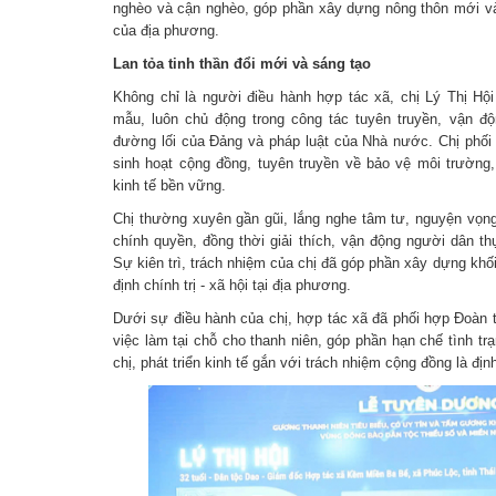
nghèo và cận nghèo, góp phần xây dựng nông thôn mới v
của địa phương.
Lan tỏa tinh thần đổi mới và sáng tạo
Không chỉ là người điều hành hợp tác xã, chị Lý Thị Hội
mẫu, luôn chủ động trong công tác tuyên truyền, vận đ
đường lối của Đảng và pháp luật của Nhà nước. Chị phối 
sinh hoạt cộng đồng, tuyên truyền về bảo vệ môi trường, 
kinh tế bền vững.
Chị thường xuyên gần gũi, lắng nghe tâm tư, nguyện vọng
chính quyền, đồng thời giải thích, vận động người dân th
Sự kiên trì, trách nhiệm của chị đã góp phần xây dựng khối
định chính trị - xã hội tại địa phương.
Dưới sự điều hành của chị, hợp tác xã đã phối hợp Đoàn 
việc làm tại chỗ cho thanh niên, góp phần hạn chế tình tr
chị, phát triển kinh tế gắn với trách nhiệm cộng đồng là đị