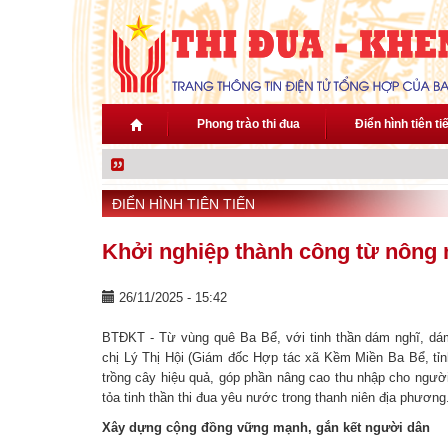
Nhảy đến nội dung
Phong trào thi đua
Điển hình tiên ti
ĐIỂN HÌNH TIÊN TIẾN
Khởi nghiệp thành công từ nông 
26/11/2025 - 15:42
BTĐKT - Từ vùng quê Ba Bể, với tinh thần dám nghĩ, dá
chị Lý Thị Hội (Giám đốc Hợp tác xã Kềm Miền Ba Bể, tỉ
trồng cây hiệu quả, góp phần nâng cao thu nhập cho người d
tỏa tinh thần thi đua yêu nước trong thanh niên địa phương
Xây dựng cộng đồng vững mạnh, gắn kết người dân