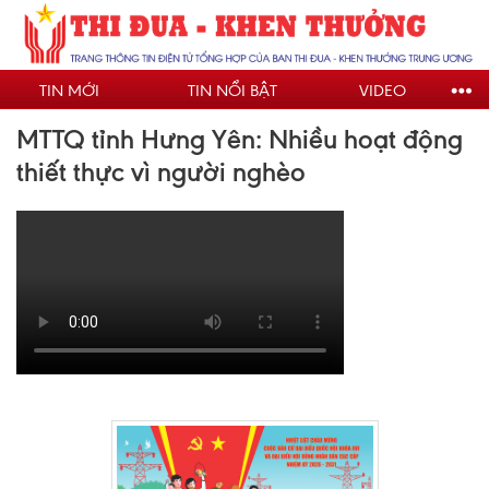
Nhảy
đến
nội
TIN MỚI
TIN NỔI BẬT
VIDEO
dung
MTTQ tỉnh Hưng Yên: Nhiều hoạt động
thiết thực vì người nghèo