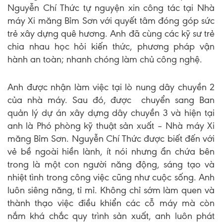
Nguyễn Chí Thức tự nguyện xin công tác tại Nhà
máy Xi măng Bỉm Sơn với quyết tâm đóng góp sức
trẻ xây dựng quê hương. Anh đã cùng các kỹ sư trẻ
chia nhau học hỏi kiến thức, phương pháp vận
hành an toàn; nhanh chóng làm chủ công nghệ.
Anh được nhận làm việc tại lò nung dây chuyền 2
của nhà máy. Sau đó, được chuyển sang Ban
quản lý dự án xây dựng dây chuyền 3 và hiện tại
anh là Phó phòng kỹ thuật sản xuất – Nhà máy Xi
măng Bỉm Sơn. Nguyễn Chí Thức được biết đến với
vẻ bề ngoài hiền lành, ít nói nhưng ẩn chứa bên
trong là một con người năng động, sáng tạo và
nhiệt tình trong công việc cũng như cuộc sống. Anh
luôn siêng năng, tỉ mỉ. Không chỉ sớm làm quen và
thành thạo việc điều khiển các cỗ máy mà còn
nắm khá chắc quy trình sản xuất, anh luôn phát