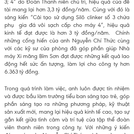
3; 4” do Đoàn Thanh niên chủ trì, hiệu quả của đề
tài mang lại hơn 3,3 tỷ đồng/năm. Cùng với đó là
sáng kiến “Cải tạo sử dụng Silô clinker số 3 chứa
phụ gia đá vôi sạch cấp cho máy 4”, hiệu quả
kinh tế đạt được là hơn 3 tỷ đồng/năm. Chính
những cống hiến của anh Nguyễn Chí Thức cùng
với các kỹ sư của phòng đã góp phần giúp Nhà
máy Xi măng Bỉm Sơn đạt được những kết quả lao
động hết sức ấn tượng, làm lợi cho công ty hơn
6.363 tỷ đồng.
Trong quá trình làm việc, anh luôn được tín nhiệm
và được bầu làm trưởng tiểu ban sáng tạo trẻ, góp
phần sáng tạo ra những phương pháp, kỹ thuật
sản xuất mới, mang lại hiệu quả kinh tế cao, tạo sự
gắn kết giữa tình cảm và trí tuệ của tập thể đoàn
viên thanh niên trong công ty. Với những ý kiến