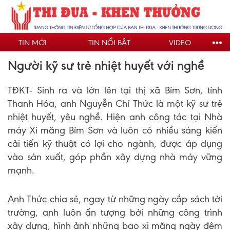
Nhảy
đến
nội
TIN MỚI
TIN NỔI BẬT
VIDEO
dung
Người kỹ sư trẻ nhiệt huyết với nghề
TĐKT- Sinh ra và lớn lên tại thị xã Bỉm Sơn, tỉnh
Thanh Hóa, anh Nguyễn Chí Thức là một kỹ sư trẻ
nhiệt huyết, yêu nghề. Hiện anh công tác tại Nhà
máy Xi măng Bỉm Sơn và luôn có nhiều sáng kiến
cải tiến kỹ thuật có lợi cho ngành, được áp dụng
vào sản xuất, góp phần xây dựng nhà máy vững
mạnh.
Anh Thức chia sẻ, ngay từ những ngày cắp sách tới
trường, anh luôn ấn tượng bởi những công trình
xây dựng, hình ảnh những bao xi măng ngày đêm