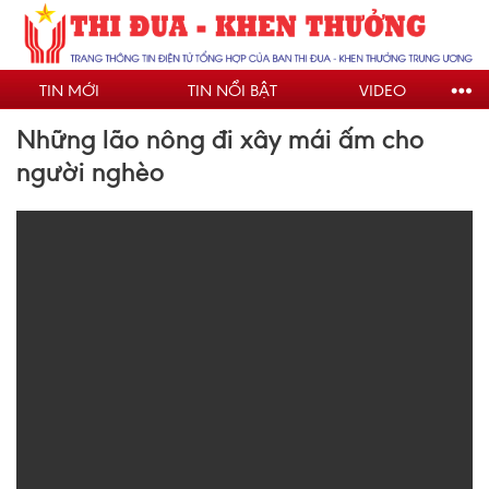
Nhảy
đến
nội
TIN MỚI
TIN NỔI BẬT
VIDEO
dung
Những lão nông đi xây mái ấm cho
người nghèo