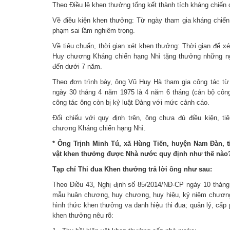
Theo Điều lệ khen thưởng tổng kết thành tích kháng chi
Về điều kiện khen thưởng: Từ ngày tham gia kháng chi
phạm sai lầm nghiêm trọng.
Về tiêu chuẩn, thời gian xét khen thưởng: Thời gian để 
Huy chương Kháng chiến hạng Nhì tặng thưởng những ng
đến dưới 7 năm.
Theo đơn trình bày, ông Vũ Huy Hà tham gia công tác từ
ngày 30 tháng 4 năm 1975 là 4 năm 6 tháng (cán bộ công 
công tác ông còn bị kỷ luật Đảng với mức cảnh cáo.
Đối chiếu với quy định trên, ông chưa đủ điều kiện, 
chương Kháng chiến hạng Nhì.
* Ông Trịnh Minh Tú, xã Hùng Tiến, huyện Nam Đàn, t
vật khen thưởng được Nhà nước quy định như thế nào
Tạp chí Thi đua Khen thưởng trả lời ông như sau:
Theo Điều 43, Nghị định số 85/2014/NĐ-CP ngày 10 thán
mẫu huân chương, huy chương, huy hiệu, kỷ niệm chương
hình thức khen thưởng va danh hiệu thi đua; quản lý, cấp ph
khen thưởng nêu rõ: