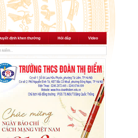
uyết định khen thưởng
Hỏi đáp
Video
át động "Phong trào đẩy mạnh chăm lo người có công với cách mạng"