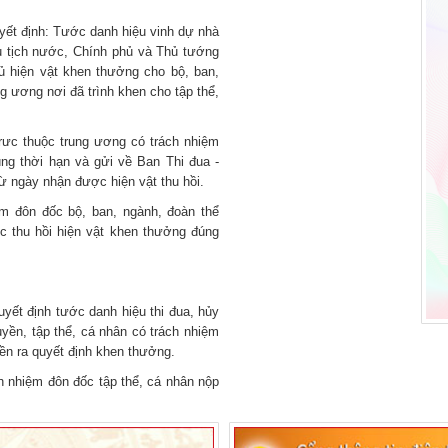
uyết định: Tước danh hiệu vinh dự nhà
ủ tịch nước, Chính phủ và Thủ tướng
đủ hiện vật khen thưởng cho bộ, ban,
ng ương nơi đã trình khen cho tập thể,
trưc thuộc trung ương có trách nhiệm
úng thời hạn và gửi về Ban Thi đua -
ừ ngày nhận được hiện vật thu hồi.
m đôn đốc bộ, ban, ngành, đoàn thể
ức thu hồi hiện vật khen thưởng đúng
uyết định tước danh hiệu thi đua, hủy
yền, tập thể, cá nhân có trách nhiệm
ền ra quyết định khen thưởng.
h nhiệm đôn đốc tập thể, cá nhân nộp