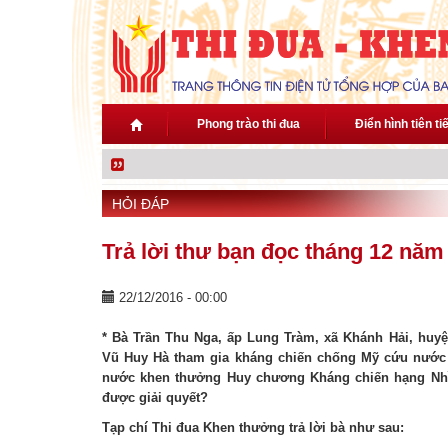
Nhảy đến nội dung
Phong trào thi đua
Điển hình tiên ti
HỎI ĐÁP
Trả lời thư bạn đọc tháng 12 năm
22/12/2016 - 00:00
* Bà Trần Thu Nga, ấp Lung Tràm, xã Khánh Hải, huy
Vũ Huy Hà tham gia kháng chiến chống Mỹ cứu nước đ
nước khen thưởng Huy chương Kháng chiến hạng Nhì
được giải quyết?
Tạp chí Thi đua Khen thưởng trả lời bà như sau: