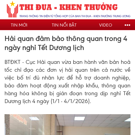
Nhảy
đến
nội
TIN MỚI
TIN NỔI BẬT
VIDEO
dung
Hải quan đảm bảo thông quan trong 4
ngày nghỉ Tết Dương lịch
BTĐKT - Cục Hải quan vừa ban hành văn bản hoả
tốc chỉ đạo các đơn vị hải quan trên cả nước về
việc bố trí đủ nhân lực để hỗ trợ doanh nghiệp,
bảo đảm hoạt động xuất nhập khẩu, thông quan
hàng hóa không bị gián đoạn trong dịp nghỉ Tết
Dương lịch 4 ngày (1/1 - 4/1/2026).