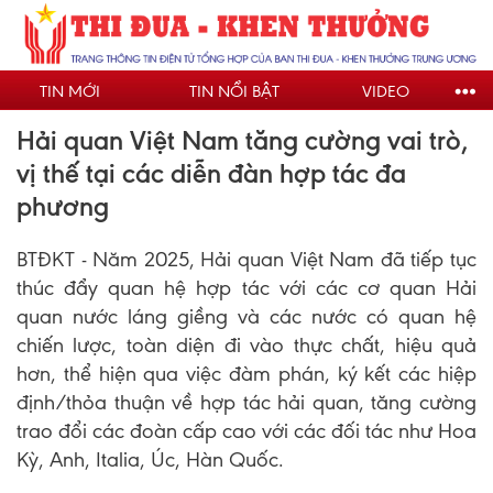
Nhảy
đến
nội
TIN MỚI
TIN NỔI BẬT
VIDEO
dung
Hải quan Việt Nam tăng cường vai trò,
vị thế tại các diễn đàn hợp tác đa
phương
BTĐKT - Năm 2025, Hải quan Việt Nam đã tiếp tục
thúc đẩy quan hệ hợp tác với các cơ quan Hải
quan nước láng giềng và các nước có quan hệ
chiến lược, toàn diện đi vào thực chất, hiệu quả
hơn, thể hiện qua việc đàm phán, ký kết các hiệp
định/thỏa thuận về hợp tác hải quan, tăng cường
trao đổi các đoàn cấp cao với các đối tác như Hoa
Kỳ, Anh, Italia, Úc, Hàn Quốc.