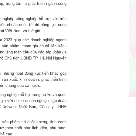
ệp, trọng tâm là phát triển ngành công
 nghiệp công nghiệp hỗ trợ, với trên
iêu chuẩn quốc tế, đủ năng lực cung
ại Việt Nam và thế giới.
m 2023 giúp các doanh nghiệp ngành
sản phẩm, tham gia chuỗi liên kết -
ung ứng toàn cầu của các tập đoàn đa
Phó Chủ tịch UBND TP. Hà Nội Nguyễn
i những hoạt động xúc tiến khác góp
sản xuất, kinh doanh, phát triển kinh
riển chung của cả nước.
ông nghiệp hỗ trợ trong nước và quốc
gia với nhiều doanh nghiệp, tập đoàn
C Network Nhật Bản, Công ty TNHH
ác sản phẩm có chất lượng, tính cạnh
rợ then chốt như linh kiện, phụ tùng;
hệ cao...