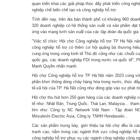
quan triển khai các giải pháp thúc đẩy phát triển công nghi
nghiệp chế biến chế tạo và công nghiệp hỗ trợ.
Tính đến nay, trên địa bàn thành phố có khoảng 960 doanh
320 doanh nghiệp có hệ thống sản xuất và sản phẩm đạt t
ứng vào mạng lưới sản xuất của các tập đoàn đa quốc gia t
"Việc tổ chức Hội chợ Công nghiệp hỗ trợ TP Hà Nội nă
công nghiệp hỗ trợ có thêm cơ hội quảng bá thương hiệu 
cung ứng trong vùng kinh tế Thủ đô cũng như các chuỗi c
quốc gia, các doanh nghiệp FDI trong nước và quốc tế", 
Mạnh Quyền nhấn mạnh.
Hội chợ Công nghiệp hỗ trợ TP Hà Nội năm 2023 cùng vớ
phần khơi thông dòng chảy hàng hóa trong nước, thúc đẩy 
tế-xã hội của TP. Hà Nội cũng như đóng góp vào sự phát t
Hội chợ thu hút hơn 250 gian hàng của các doanh nghiệp c
tế như: Nhật Bản, Trung Quốc, Thái Lan, Malaysia… tham 
lớn như: Công ty NC Network Việt Nam - Tập đoàn N
Mitsubishi Electric Asia, Công ty TNHH Hondaseiki…
Các sản phẩm trưng bày, giới thiệu tại hội chợ đều là c
tranh cao, nằm trong các ngành lĩnh vực công nghiệp hỗ t
công nghiệp hỗ trợ phục vụ các ngành công nghiệp công ng