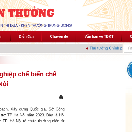
ến
Diễn đàn
Chuyên đề
Văn bản về TĐKT
Q
Thủ tướng Chính phủ phát
ghiệp chế biến chế
Nội
 hoạch, Xây dựng Quốc gia, Sở Công
 trợ TP Hà Nội năm 2023. Đây là Hội
c TP. Hà Nội tổ chức thường niên từ