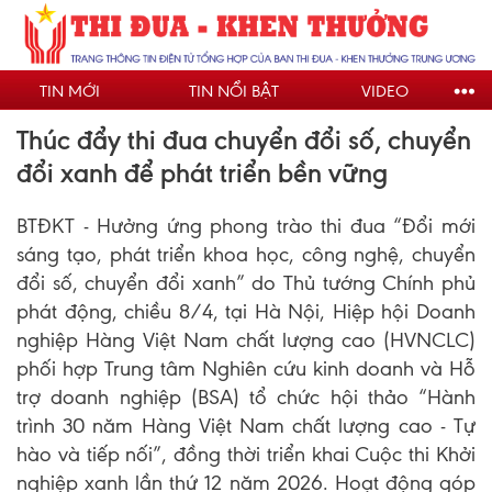
Nhảy
đến
nội
TIN MỚI
TIN NỔI BẬT
VIDEO
dung
Thúc đẩy thi đua chuyển đổi số, chuyển
đổi xanh để phát triển bền vững
BTĐKT - Hưởng ứng phong trào thi đua “Đổi mới
sáng tạo, phát triển khoa học, công nghệ, chuyển
đổi số, chuyển đổi xanh” do Thủ tướng Chính phủ
phát động, chiều 8/4, tại Hà Nội, Hiệp hội Doanh
nghiệp Hàng Việt Nam chất lượng cao (HVNCLC)
phối hợp Trung tâm Nghiên cứu kinh doanh và Hỗ
trợ doanh nghiệp (BSA) tổ chức hội thảo “Hành
trình 30 năm Hàng Việt Nam chất lượng cao - Tự
hào và tiếp nối”, đồng thời triển khai Cuộc thi Khởi
nghiệp xanh lần thứ 12 năm 2026. Hoạt động góp