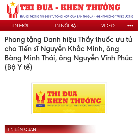
Nhảy
đến
nội
TIN MỚI
TIN NỔI BẬT
VIDEO
dung
Phong tặng Danh hiệu Thầy thuốc ưu tú
cho Tiến sĩ Nguyễn Khắc Minh, ông
Bàng Minh Thái, ông Nguyễn Vĩnh Phúc
(Bộ Y tế)
TIN LIÊN QUAN