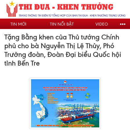
Nhảy
đến
nội
TIN MỚI
TIN NỔI BẬT
VIDEO
dung
Tặng Bằng khen của Thủ tướng Chính
phủ cho bà Nguyễn Thị Lệ Thủy, Phó
Trưởng đoàn, Đoàn Đại biểu Quốc hội
tỉnh Bến Tre