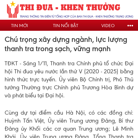
Nhảy
đến
nội
TIN MỚI
TIN NỔI BẬT
VIDEO
dung
Chú trọng xây dựng ngành, lực lượng
thanh tra trong sạch, vững mạnh
TĐKT - Sáng 1/11, Thanh tra Chính phủ tổ chức Đại
hội Thi đua yêu nước lần thứ V (2020 - 2025) bằng
hình thức trực tuyến. Ủy viên Bộ Chính trị, Phó Thủ
tướng Thường trực Chính phủ Trương Hòa Bình dự
và phát biểu tại Đại hội.
Cùng dự tại điểm cầu Hà Nội, có các đồng chí:
Huỳnh Tấn Việt, Ủy viên Trung ương Đảng, Bí thư
Đảng ủy Khối các cơ quan Trung ương; Lê Minh
Khái, Ủy viên Trung ương Đảng, Tổng Thanh tra