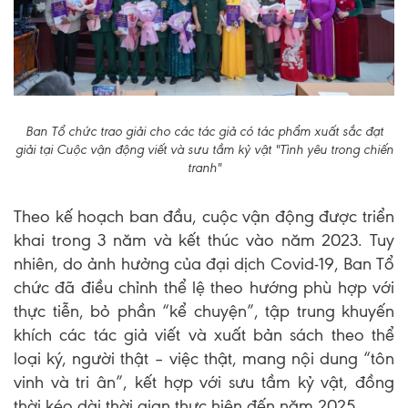
Ban Tổ chức trao giải cho các tác giả có tác phẩm xuất sắc đạt
giải tại Cuộc vận động viết và sưu tầm kỷ vật "Tình yêu trong chiến
tranh"
Theo kế hoạch ban đầu, cuộc vận động được triển
khai trong 3 năm và kết thúc vào năm 2023. Tuy
nhiên, do ảnh hưởng của đại dịch Covid-19, Ban Tổ
chức đã điều chỉnh thể lệ theo hướng phù hợp với
thực tiễn, bỏ phần “kể chuyện”, tập trung khuyến
khích các tác giả viết và xuất bản sách theo thể
loại ký, người thật – việc thật, mang nội dung “tôn
vinh và tri ân”, kết hợp với sưu tầm kỷ vật, đồng
thời kéo dài thời gian thực hiện đến năm 2025.