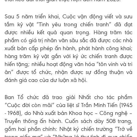
Sau 5 năm triển khai, Cuộc vận động viết và sưu
tầm kỷ vật “Tình yêu trong chiến tranh” đã đạt
được nhiều kết quả quan trọng. Hàng trăm tác
phẩm có giá trị nhân văn sâu sắc đã được các nhà
xuất bản cấp phép ấn hành, phát hành công khai;
hàng trăm kỷ vật gắn với ký ức chiến tranh được
hiến tặng; nhiều hoạt động văn hóa “tôn vinh và tri
ân” được tổ chức, nhận được sự đồng thuận và
đánh giá cao của dư luận xã hội.
Ban Tổ chức đã trao giải Nhất cho tác phẩm
“Cuộc đời còn mãi” của liệt sĩ Trần Minh Tiến (1945
- 1968), do Nhà xuất bản Khoa học – Công nghệ –
Truyền thông ấn hành. Cuốn sách dày 508 trang,
gồm hai phần chính: Nhật ký chiến trường “Trở về
trong giấc mơ” và “Những lá thư tình đi qua chiến