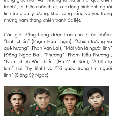
tranh”, tái hiện chân thực, xúc động hình ảnh người
lính trẻ giàu lý tưởng, khát vọng sống và yêu trong
những năm tháng chiến tranh ác liệt.
Các giải đồng hạng được trao cho 7 tác phẩm:
“Lính chiến” (Phạm Hữu Thậm), “Chiến trường và
quê hương” (Phan Văn Lai), “Mãi vẫn là người lính”
(Đặng Ngọc Đa), “Phượng” (Phạm Kiều Phượng),
“Nam chinh Bắc chiến” (Hà Minh Sơn), “Á hậu lọ
lem” (Lê Thy Bình) và “Tổ quốc trong tim người
lính” (Đặng Sỹ Ngọc).