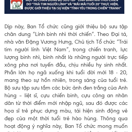
Dịp này, Ban Tổ chức cũng giới thiệu bộ sưu tập
chân dung “Lính binh nhì thời chiến”. Theo Đại tá,
nhà văn Đặng Vương Hưng, Chủ tịch Tổ chức “Trái
tim người lính Việt Nam”, trong chiến tranh, lực
lượng binh nhì, binh nhất là những người trực tiếp
xông pha nơi tuyến đầu, chịu nhiều hy sinh nhất.
Phần lớn họ ngã xuống khi tuổi đời mới 18 - 20,
mang theo sự hồn nhiên, trong sáng của tuổi trẻ.
Bộ sưu tập sưu tầm các bức ảnh đen trắng của Anh
hùng – liệt sĩ, cựu chiến binh, cựu công an nhân
dân từ thời điểm mới nhập ngũ, sau đó được các
họa sĩ trẻ phục dựng màu, tái hiện sinh động vẻ
đẹp của một thời tuổi trẻ hào hùng. Thông qua
hoạt động ý nghĩa này, Ban Tổ chức mong muốn