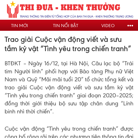
Nhảy
đến
nội
TIN MỚI
TIN NỔI BẬT
VIDEO
dung
Trao giải Cuộc vận động viết và sưu
tầm kỷ vật “Tình yêu trong chiến tranh”
BTĐKT – Ngày 16/12, tại Hà Nội, Câu lạc bộ “Trái
tim Người lính” phối hợp với Bảo tàng Phụ nữ Việt
Nam và Quỹ “Mãi mãi tuổi 20” tổ chức tổng kết và
trao giải Cuộc vận động viết và sưu tầm kỷ vật
“Tình yêu trong chiến tranh” giai đoạn 2020–2025;
đồng thời giới thiệu bộ sưu tập chân dung “Lính
binh nhì thời chiến”.
Cuộc vận động “Tình yêu trong chiến tranh” được
công bố rộng rãi trên các phương tiện thông tin đại