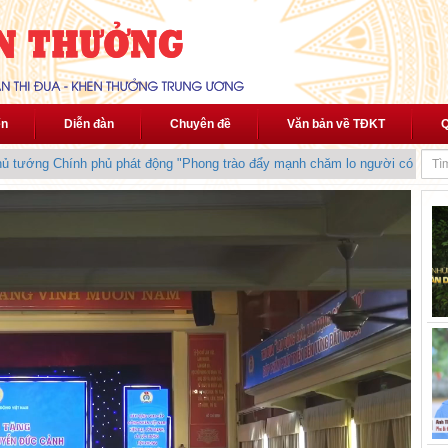
ến
Diễn đàn
Chuyên đề
Văn bản về TĐKT
Q
ướng Chính phủ phát động "Phong trào đẩy mạnh chăm lo người có công vớ