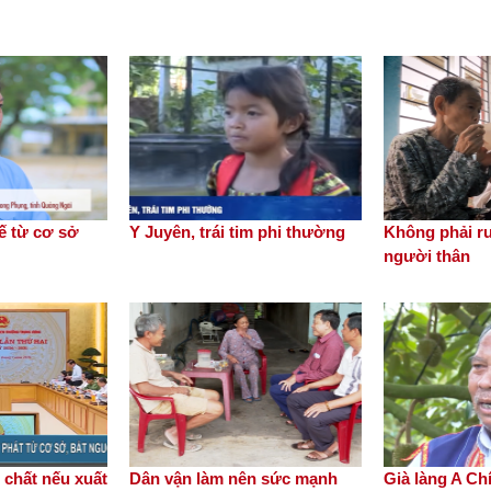
ế từ cơ sở
Y Juyên, trái tim phi thường
Không phải ruộ
người thân
 chất nếu xuất
Dân vận làm nên sức mạnh
Già làng A Ch