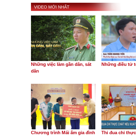
VIDEO MỚI NHẤT
Những việc làm gần dân, sát
Những điều tử t
dân
Chương trình Mái ấm gia đình
Thi đua chỉ thực