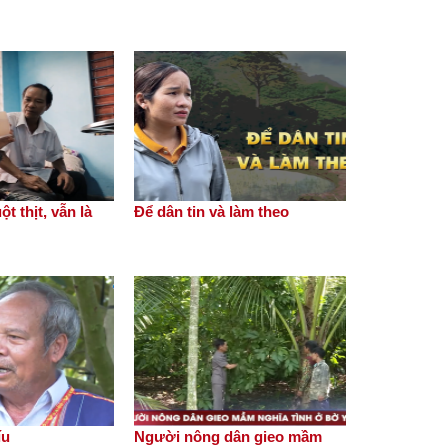
Thi đua chỉ thực chất nếu
xuất phát từ cơ sở, bắt
nguồn từ cơ sở
Dân vận làm nên sức mạnh
t thịt, vẫn là
Để dân tin và làm theo
cộng đồng
Già làng A Chíu
íu
Người nông dân gieo mầm