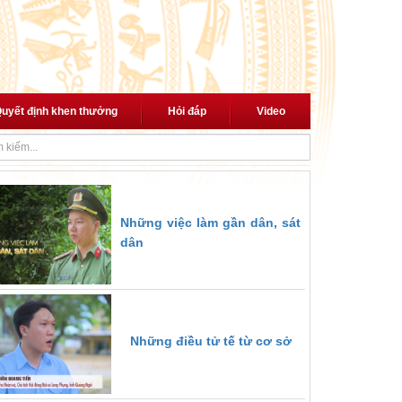
uyết định khen thưởng
Hỏi đáp
Video
i cách mạng"
Thủ tướng trao quyết định giao Quyền Bộ trưởng Bộ Nội 
Những việc làm gần dân, sát
dân
Những điều tử tế từ cơ sở