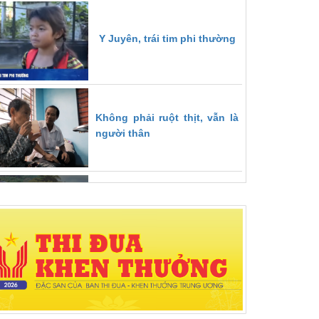
Y Juyên, trái tim phi thường
Không phải ruột thịt, vẫn là
người thân
Để dân tin và làm theo
Chương trình Mái ấm gia
đình Việt