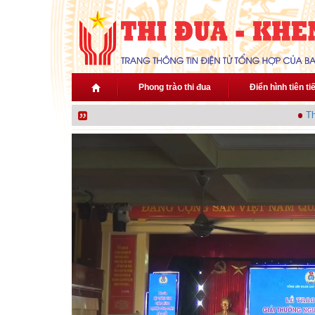
Nhảy đến nội dung
Phong trào thi đua
Điển hình tiên ti
Thủ t