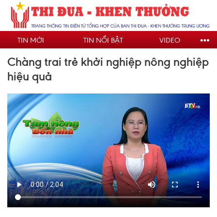
Nhảy
đến
nội
TIN MỚI
TIN NỔI BẬT
VIDEO
dung
Chàng trai trẻ khởi nghiệp nông nghiệp
hiệu quả