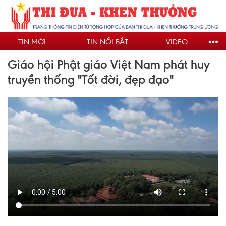
Nhảy
đến
nội
TIN MỚI
TIN NỔI BẬT
VIDEO
dung
Giáo hội Phật giáo Việt Nam phát huy
truyền thống "Tốt đời, đẹp đạo"