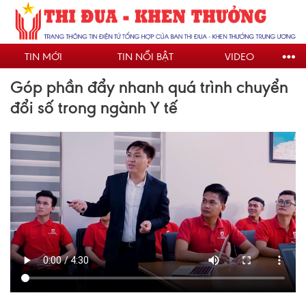
Nhảy
đến
nội
TIN MỚI
TIN NỔI BẬT
VIDEO
dung
Góp phần đẩy nhanh quá trình chuyển
đổi số trong ngành Y tế