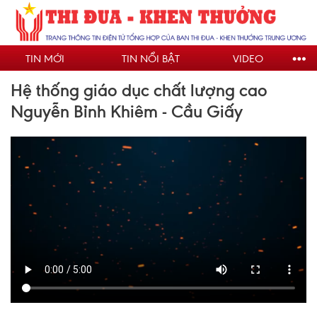
Nhảy
đến
nội
TIN MỚI
TIN NỔI BẬT
VIDEO
dung
Hệ thống giáo dục chất lượng cao
Nguyễn Bỉnh Khiêm - Cầu Giấy