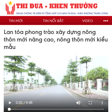
Nhảy
đến
nội
TIN MỚI
TIN NỔI BẬT
VIDEO
dung
Lan tỏa phong trào xây dựng nông
thôn mới nâng cao, nông thôn mới kiểu
mẫu