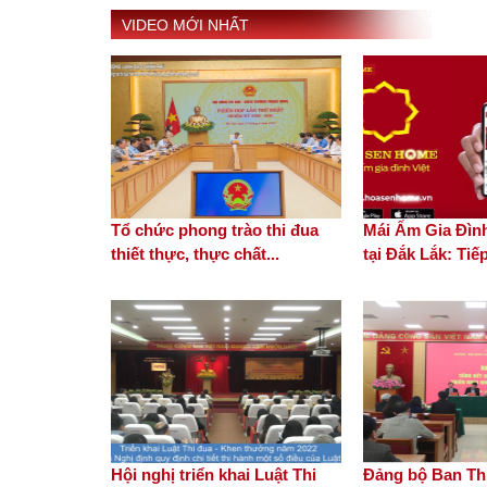
VIDEO MỚI NHẤT
Tổ chức phong trào thi đua
Mái Ấm Gia Đình
thiết thực, thực chất...
tại Đắk Lắk: Tiếp
Hội nghị triển khai Luật Thi
Đảng bộ Ban Thi