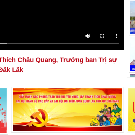
Thích Châu Quang, Trưởng ban Trị sự
 Đăk Lăk