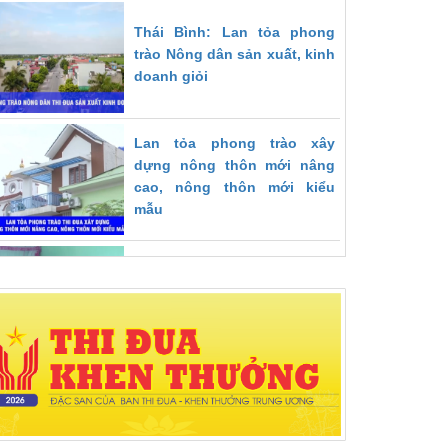
Thái Bình: Lan tỏa phong
trào Nông dân sản xuất, kinh
doanh giỏi
Lan tỏa phong trào xây
dựng nông thôn mới nâng
cao, nông thôn mới kiểu
mẫu
Thái Bình: Hiệu quả phong
trào thi đua “Vì người nghèo
- không để ai bị bỏ lại phía
sau”
Hội nghị triển khai Luật Thi
đua, Khen thưởng