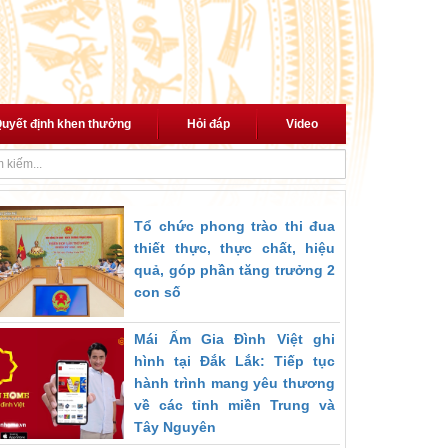
uyết định khen thưởng
Hỏi đáp
Video
ới cách mạng"
Thủ tướng trao quyết định giao Quyền Bộ trưởng Bộ Nội
Tổ chức phong trào thi đua
thiết thực, thực chất, hiệu
quả, góp phần tăng trưởng 2
con số
Mái Ấm Gia Đình Việt ghi
hình tại Đắk Lắk: Tiếp tục
hành trình mang yêu thương
về các tỉnh miền Trung và
Tây Nguyên