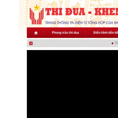
Nhảy đến nội dung
Phong trào thi đua
Điển hình tiên ti
Thủ 