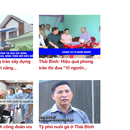
Đảng bộ Ban Thi đua - Khen
thưởng Trung ương tổng kết
công tác năm 2023
Đồng lòng vượt khó, hoàn
 trào xây dựng
Thái Bình: Hiệu quả phong
thành toàn diện các nhiệm
 nâng...
trào thi đua “Vì người...
vụ được giao
Người chủ tịch công đoàn
ưu tú, hết mình vì người lao
động
ch công đoàn ưu
Tỷ phú nuôi gà ở Thái Bình