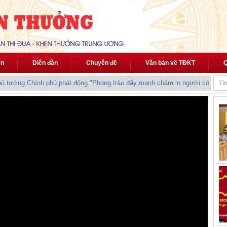
ến
Diễn đàn
Chuyên đề
Văn bản về TĐKT
Q
tướng Chính phủ phát động "Phong trào đẩy mạnh chăm lo người có công v