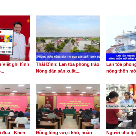
 Việt ghi hình
Thái Bình: Lan tỏa phong trào
Lan tỏa phong
...
Nông dân sản xuất,...
nông thôn mới
 đua - Khen
Đồng lòng vượt khó, hoàn
Người chủ tị