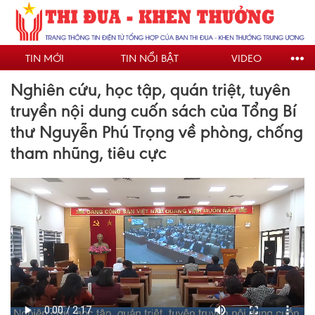
Nhảy
đến
nội
TIN MỚI
TIN NỔI BẬT
VIDEO
dung
Nghiên cứu, học tập, quán triệt, tuyên
truyền nội dung cuốn sách của Tổng Bí
thư Nguyễn Phú Trọng về phòng, chống
tham nhũng, tiêu cực