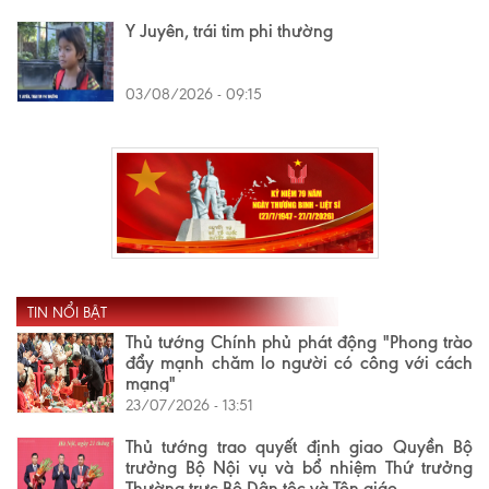
Y Juyên, trái tim phi thường
03/08/2026 - 09:15
TIN NỔI BẬT
Thủ tướng Chính phủ phát động "Phong trào
đẩy mạnh chăm lo người có công với cách
mạng"
23/07/2026 - 13:51
Thủ tướng trao quyết định giao Quyền Bộ
trưởng Bộ Nội vụ và bổ nhiệm Thứ trưởng
Thường trực Bộ Dân tộc và Tôn giáo