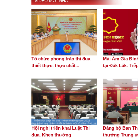
VIDEO MỚI NHẤT
Tổ chức phong trào thi đua
Mái Ấm Gia Đình
thiết thực, thực chất...
tại Đắk Lắk: Tiếp
Hội nghị triển khai Luật Thi
Đảng bộ Ban Thi
đua, Khen thưởng
thưởng Trung ư