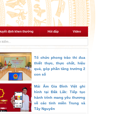
uyết định khen thưởng
Hỏi đáp
Video
ới cách mạng"
Thủ tướng trao quyết định giao Quyền Bộ trưởng Bộ Nộ
Tổ chức phong trào thi đua
thiết thực, thực chất, hiệu
quả, góp phần tăng trưởng 2
con số
Mái Ấm Gia Đình Việt ghi
hình tại Đắk Lắk: Tiếp tục
hành trình mang yêu thương
về các tỉnh miền Trung và
Tây Nguyên