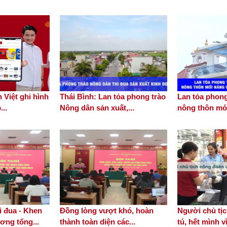
 Việt ghi hình
Thái Bình: Lan tỏa phong trào
Lan tỏa phong
...
Nông dân sản xuất,...
nông thôn mới
 đua - Khen
Đồng lòng vượt khó, hoàn
Người chủ tị
ơng tổng...
thành toàn diện các...
tú, hết mình v