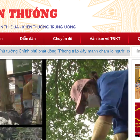
ến
Diễn đàn
Chuyên đề
Văn bản về TĐKT
Q
 tướng Chính phủ phát động "Phong trào đẩy mạnh chăm lo người có công v