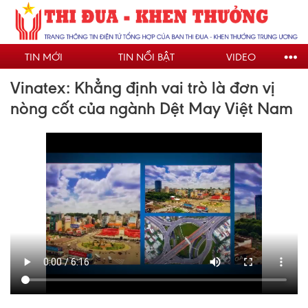
Nhảy
đến
nội
TIN MỚI
TIN NỔI BẬT
VIDEO
dung
Vinatex: Khẳng định vai trò là đơn vị
nòng cốt của ngành Dệt May Việt Nam