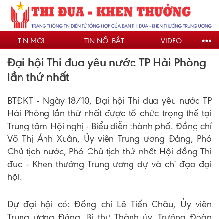
Nhảy
đến
nội
TIN MỚI
TIN NỔI BẬT
VIDEO
dung
Đại hội Thi đua yêu nước TP Hải Phòng
lần thứ nhất
BTĐKT - Ngày 18/10, Đại hội Thi đua yêu nước TP
Hải Phòng lần thứ nhất được tổ chức trọng thể tại
Trung tâm Hội nghị - Biểu diễn thành phố. Đồng chí
Võ Thị Ánh Xuân, Ủy viên Trung ương Đảng, Phó
Chủ tịch nước, Phó Chủ tịch thứ nhất Hội đồng Thi
đua - Khen thưởng Trung ương dự và chỉ đạo đại
hội.
Dự đại hội có: Đồng chí Lê Tiến Châu, Ủy viên
Trung ương Đảng, Bí thư Thành ủy, Trưởng Đoàn