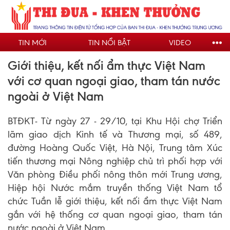
Nhảy
đến
nội
TIN MỚI
TIN NỔI BẬT
VIDEO
dung
Giới thiệu, kết nối ẩm thực Việt Nam
với cơ quan ngoại giao, tham tán nước
ngoài ở Việt Nam
BTĐKT- Từ ngày 27 - 29/10, tại Khu Hội chợ Triển
lãm giao dịch Kinh tế và Thương mại, số 489,
đường Hoàng Quốc Việt, Hà Nội, Trung tâm Xúc
tiến thương mại Nông nghiệp chủ trì phối hợp với
Văn phòng Điều phối nông thôn mới Trung ương,
Hiệp hội Nước mắm truyền thống Việt Nam tổ
chức Tuần lễ giới thiệu, kết nối ẩm thực Việt Nam
gắn với hệ thống cơ quan ngoại giao, tham tán
nước ngoài ở Việt Nam.