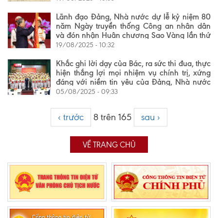
Lãnh đạo Đảng, Nhà nước dự lễ kỷ niệm 80
năm Ngày truyền thống Công an nhân dân
và đón nhận Huân chương Sao Vàng lần thứ
5
19/08/2025 - 10:32
Khắc ghi lời dạy của Bác, ra sức thi đua, thực
hiện thắng lợi mọi nhiệm vụ chính trị, xứng
đáng với niềm tin yêu của Đảng, Nhà nước
và Nhân dân
05/08/2025 - 09:33
‹ trước
8 trên 165
sau ›
VỀ TRANG CHỦ