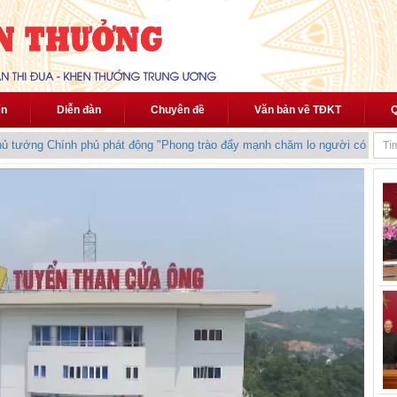
ến
Diễn đàn
Chuyên đề
Văn bản về TĐKT
Q
tướng Chính phủ phát động "Phong trào đẩy mạnh chăm lo người có công vớ