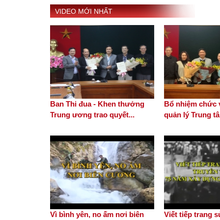
VIDEO MỚI NHẤT
Ban Thi đua - Khen thưởng
Bổ nhiệm chức v
Trung ương trao quyết...
quản lý Trung tâ
Vì bình yên, no ấm nơi biên
Viết tiếp trang 