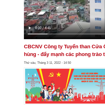
CBCNV Công ty Tuyển than Cửa Ô
hùng - đẩy mạnh các phong trào 
Thứ sáu, Tháng 3 11, 2022 - 14:50