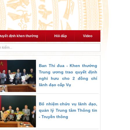
uyết định khen thưởng
Hỏi đáp
Video
i cách mạng"
Thủ tướng trao quyết định giao Quyền Bộ trưởng Bộ Nội
Ban Thi đua - Khen thưởng
Trung ương trao quyết định
nghỉ hưu cho 2 đồng chí
lãnh đạo cấp Vụ
Bổ nhiệm chức vụ lãnh đạo,
quản lý Trung tâm Thông tin
- Truyền thông