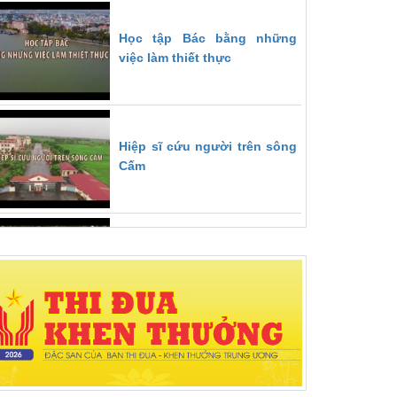
Học tập Bác bằng những
việc làm thiết thực
Hiệp sĩ cứu người trên sông
Cấm
Ghép ước mơ cho người
khuyết tật
Vì bình yên, no ấm nơi biên
cương