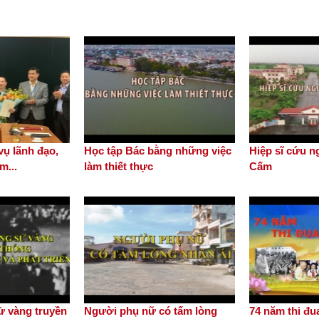
ụ lãnh đạo,
Học tập Bác bằng những việc
Hiệp sĩ cứu n
m...
làm thiết thực
Cấm
sử vàng truyền
Người phụ nữ có tấm lòng
74 năm thi đ