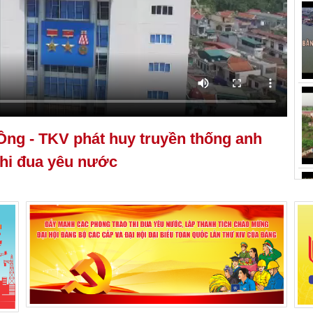
ng - TKV phát huy truyền thống anh
thi đua yêu nước