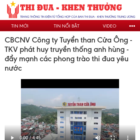
Nhảy
đến
nội
TIN MỚI
TIN NỔI BẬT
VIDEO
dung
CBCNV Công ty Tuyển than Cửa Ông -
TKV phát huy truyền thống anh hùng -
đẩy mạnh các phong trào thi đua yêu
nước