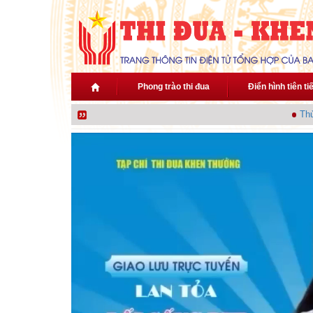
Nhảy đến nội dung
Phong trào thi đua
Điển hình tiên ti
Thủ t