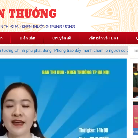
ến
Diễn đàn
Chuyên đề
Văn bản về TĐKT
Q
ướng Chính phủ phát động "Phong trào đẩy mạnh chăm lo người có công vớ