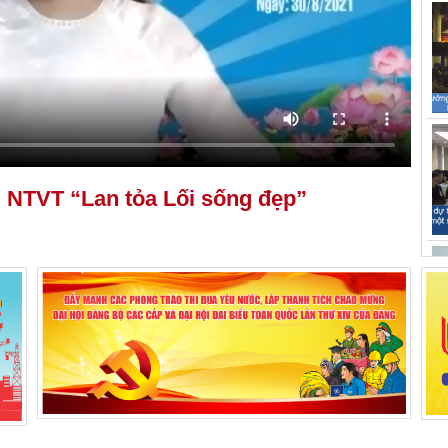
 NTVT “Lan tỏa Lối sống đẹp”