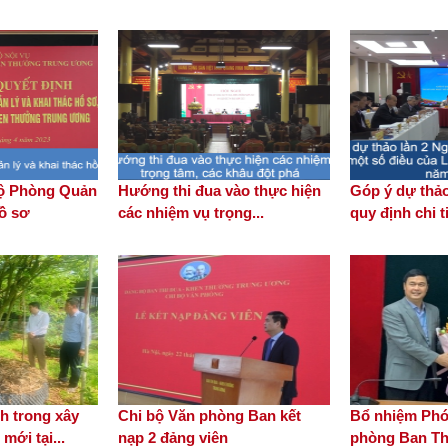
bộ Phòng Quản
Hướng thi đua vào thực hiện
Góp ý dự thảo
hồ sơ
các nhiệm vụ trọng...
quy định chi ti
h trong xây
Chi bộ Văn phòng Ban kết
Bổ nhiệm Ph
mới tại...
nạp 2 đảng viên
phòng Ban Thi