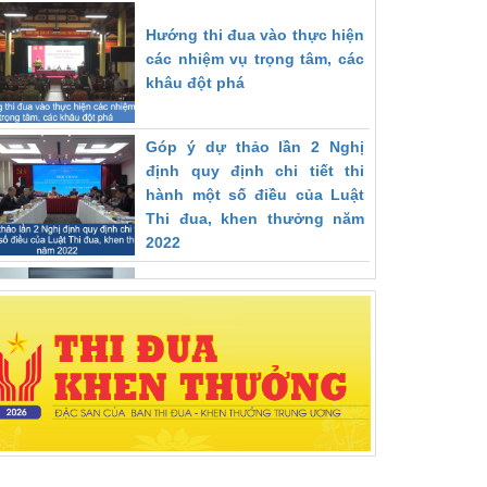
Hướng thi đua vào thực hiện
các nhiệm vụ trọng tâm, các
khâu đột phá
Góp ý dự thảo lần 2 Nghị
định quy định chi tiết thi
hành một số điều của Luật
Thi đua, khen thưởng năm
2022
Ban Thi đua – Khen thưởng
Trung ương bổ nhiệm Phó
Trưởng phòng Phòng III
Nghiên cứu, học tập, quán
triệt, tuyên truyền nội dung
cuốn sách của Tổng Bí thư
Nguyễn Phú Trọng về