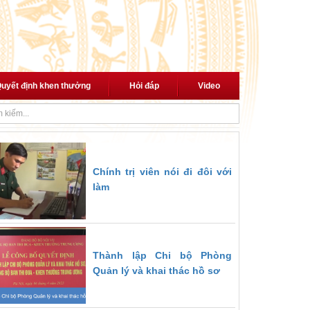
uyết định khen thưởng
Hỏi đáp
Video
i cách mạng"
Thủ tướng trao quyết định giao Quyền Bộ trưởng Bộ Nội 
Chính trị viên nói đi đôi với
làm
Thành lập Chi bộ Phòng
Quản lý và khai thác hồ sơ