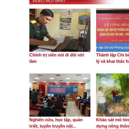
VIDEO MỚI NHẤT
Chính trị viên nói đi đôi với
Thành lập Chi 
làm
lý và khai thác 
Nghiên cứu, học tập, quán
Khảo sát mô hìn
triệt, tuyên truyền nội...
dựng nông thôn 