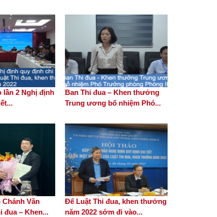
phòng, chống tham nhũng,
tiêu cực
Khảo sát mô hình trong xây
dựng nông thôn mới tại
huyện Bình Chánh, Thành
phố Hồ Chí Minh
 lần 2 Nghị định
Ban Thi đua – Khen thưởng
ết...
Trung ương bổ nhiệm Phó...
Chi bộ Văn phòng Ban kết
nạp 2 đảng viên
Bổ nhiệm Phó Chánh Văn
phòng Ban Thi đua – Khen
thưởng Trung ương
ó Chánh Văn
Để Luật Thi đua, khen thưởng
 đua – Khen...
năm 2022 sớm đi vào...