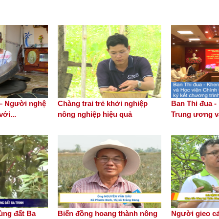
 – Người nghệ
Chàng trai trẻ khởi nghiệp
Ban Thi đua 
ới...
nông nghiệp hiệu quả
Trung ương và
vùng đất Ba
Biến đồng hoang thành nông
Người gieo c