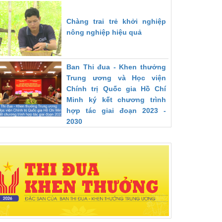
Chàng trai trẻ khởi nghiệp
nông nghiệp hiệu quả
Ban Thi đua - Khen thưởng
Trung ương và Học viện
Chính trị Quốc gia Hồ Chí
Minh ký kết chương trình
hợp tác giai đoạn 2023 -
2030
Thoát nghèo bền vững nhờ
lao động nước ngoài
Người cán bộ tâm huyết với