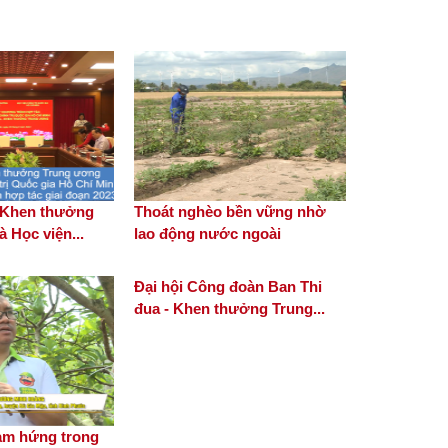
phong trào Chữ thập đỏ
Sầu riêng trên vùng đất Ba
Trinh
- Khen thưởng
Thoát nghèo bền vững nhờ
Biến đồng hoang thành
 Học viện...
lao động nước ngoài
nông trại tiền tỷ
Đại hội Công đoàn Ban Thi
đua - Khen thưởng Trung...
Người gieo cảm hứng trong
chuyển đổi số nông nghiệp
ảm hứng trong