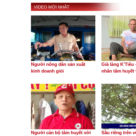
VIDEO MỚI NHẤT
Người nông dân sản xuất
Già làng K’Tiêu
kinh doanh giỏi
nhân tâm huyết v
Người cán bộ tâm huyết với
Sầu riêng trên 