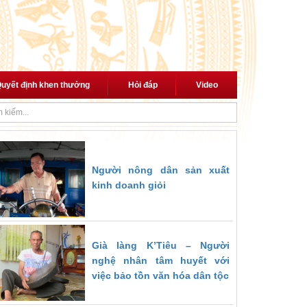
uyết định khen thưởng
Hỏi đáp
Video
với cách mạng"
Thủ tướng trao quyết định giao Quyền Bộ trưởng Bộ Nộ
Người nông dân sản xuất
kinh doanh giỏi
Già làng K’Tiêu – Người
nghệ nhân tâm huyết với
việc bảo tồn văn hóa dân tộc