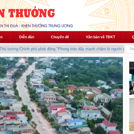
ến
Diễn đàn
Chuyên đề
Văn bản về TĐKT
Q
 tướng Chính phủ phát động "Phong trào đẩy mạnh chăm lo người có công 