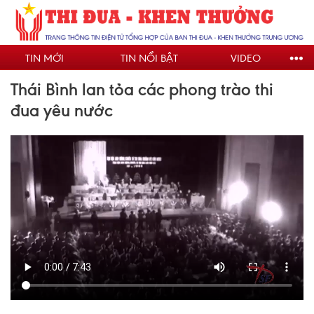
Nhảy
đến
nội
TIN MỚI
TIN NỔI BẬT
VIDEO
dung
Thái Bình lan tỏa các phong trào thi
đua yêu nước