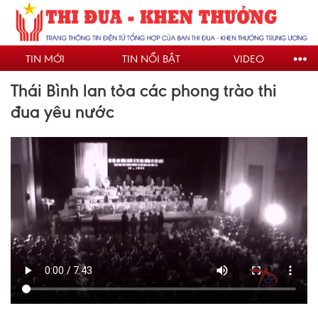
Nhảy
đến
nội
TIN MỚI
TIN NỔI BẬT
VIDEO
dung
Thái Bình lan tỏa các phong trào thi
đua yêu nước