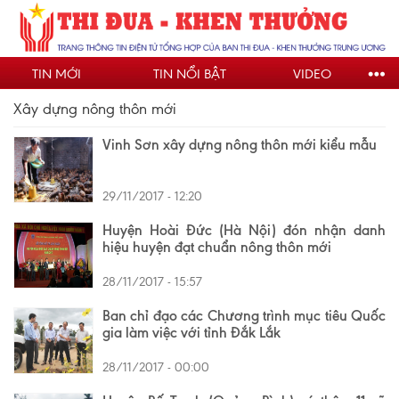
Nhảy
đến
nội
TIN MỚI
TIN NỔI BẬT
VIDEO
dung
Xây dựng nông thôn mới
Vinh Sơn xây dựng nông thôn mới kiểu mẫu
29/11/2017 - 12:20
Huyện Hoài Đức (Hà Nội) đón nhận danh
hiệu huyện đạt chuẩn nông thôn mới
28/11/2017 - 15:57
Ban chỉ đạo các Chương trình mục tiêu Quốc
gia làm việc với tỉnh Đắk Lắk
28/11/2017 - 00:00