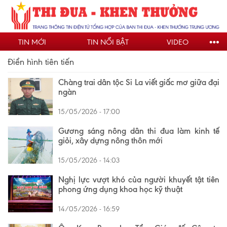
Nhảy
đến
nội
TIN MỚI
TIN NỔI BẬT
VIDEO
dung
Điển hình tiên tiến
Chàng trai dân tộc Si La viết giấc mơ giữa đại
ngàn
15/05/2026 - 17:00
Gương sáng nông dân thi đua làm kinh tế
giỏi, xây dựng nông thôn mới
15/05/2026 - 14:03
Nghị lực vượt khó của người khuyết tật tiên
phong ứng dụng khoa học kỹ thuật
14/05/2026 - 16:59