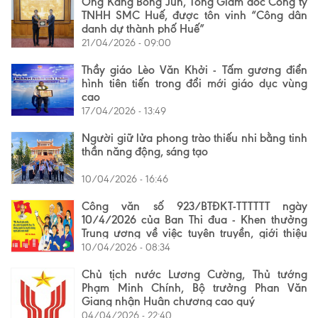
Ông Kang Bong Jun, Tổng Giám đốc Công ty
TNHH SMC Huế, được tôn vinh “Công dân
danh dự thành phố Huế”
21/04/2026 - 09:00
Thầy giáo Lèo Văn Khởi - Tấm gương điển
hình tiên tiến trong đổi mới giáo dục vùng
cao
17/04/2026 - 13:49
Người giữ lửa phong trào thiếu nhi bằng tinh
thần năng động, sáng tạo
10/04/2026 - 16:46
Công văn số 923/BTĐKT-TTTTTT ngày
10/4/2026 của Ban Thi đua - Khen thưởng
Trung ương về việc tuyên truyền, giới thiệu
gương điển hình tiên tiến
10/04/2026 - 08:34
Chủ tịch nước Lương Cường, Thủ tướng
Phạm Minh Chính, Bộ trưởng Phan Văn
Giang nhận Huân chương cao quý
04/04/2026 - 22:40