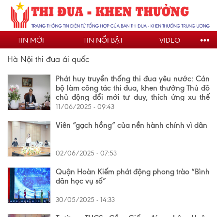
Nhảy
đến
nội
TIN MỚI
TIN NỔI BẬT
VIDEO
dung
Hà Nội thi đua ái quốc
Phát huy truyền thống thi đua yêu nước: Cán
bộ làm công tác thi đua, khen thưởng Thủ đô
chủ động đổi mới tư duy, thích ứng xu thế
mới
11/06/2025 - 09:43
Viên “gạch hồng” của nền hành chính vì dân
02/06/2025 - 07:53
Quận Hoàn Kiếm phát động phong trào “Bình
dân học vụ số”
30/05/2025 - 14:33