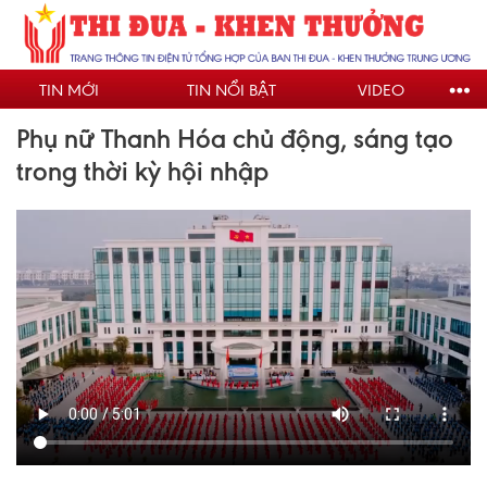
Nhảy
đến
nội
TIN MỚI
TIN NỔI BẬT
VIDEO
dung
Phụ nữ Thanh Hóa chủ động, sáng tạo
trong thời kỳ hội nhập