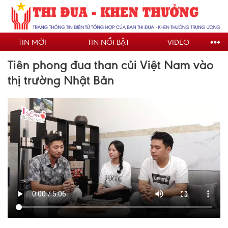
Nhảy
đến
nội
TIN MỚI
TIN NỔI BẬT
VIDEO
dung
Tiên phong đua than củi Việt Nam vào
thị trường Nhật Bản