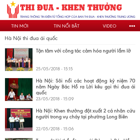
Nhảy
đến
nội
TIN MỚI
TIN NỔI BẬT
VIDEO
dung
Hà Nội thi đua ái quốc
Tận tâm với công tác cảm hóa người lầm lỡ
25/05/2018 - 15:15
Hà Nội: Sôi nổi các hoạt động kỷ niệm 70
năm Ngày Bác Hồ ra Lời kêu gọi thi đua ái
quốc
23/05/2018 - 15:09
Hà Nội: Khen thưởng đột xuất 2 cá nhân cứu
người trong vụ cháy tại phường Long Biên
22/05/2018 - 15:06